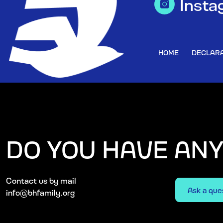
Insta
HOME
DECLARA
DO YOU HAVE AN
Contact us by mail
Ask a que
info@bhfamily.org