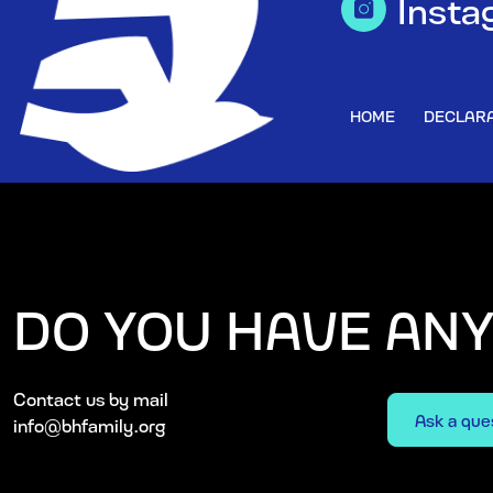
Insta
HOME
DECLARA
DO YOU HAVE AN
Contact us by mail
Ask a que
info@bhfamily.org